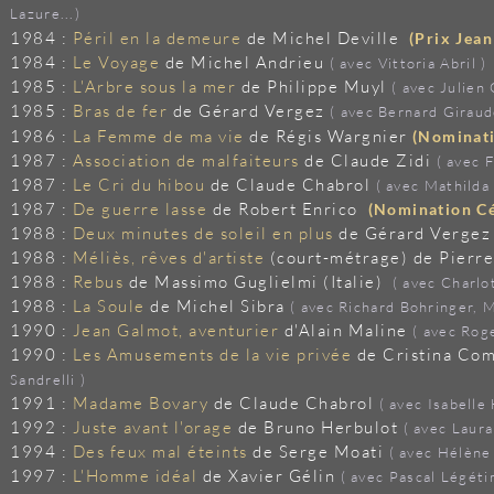
Lazure...)
1984 :
Péril en la demeure
de Michel Deville
(Prix Jean
1984 :
Le Voyage
de Michel Andrieu
( avec Vittoria Abril )
1985 :
L'Arbre sous la mer
de Philippe Muyl
( avec Julien
1985 :
Bras de fer
de Gérard Vergez
( avec Bernard Giraud
1986 :
La Femme de ma vie
de Régis Wargnier
(Nominati
1987 :
Association de malfaiteurs
de Claude Zidi
( avec 
1987 :
Le Cri du hibou
de Claude Chabrol
( avec Mathilda
1987 :
De guerre lasse
de Robert Enrico
(Nomination Cé
1988 :
Deux minutes de soleil en plus
de Gérard Verge
1988 :
Méliès, rêves d'artiste
(court-métrage) de Pierre
1988 :
Rebus
de Massimo Guglielmi (Italie)
( avec Charlo
1988 :
La Soule
de Michel Sibra
( avec Richard Bohringer, M
1990 :
Jean Galmot, aventurier
d'Alain Maline
( avec Rog
1990 :
Les Amusements de la vie privée
de Cristina Come
Sandrelli )
1991 :
Madame Bovary
de Claude Chabrol
( avec Isabelle
1992 :
Juste avant l'orage
de Bruno Herbulot
( avec Laur
1994 :
Des feux mal éteints
de Serge Moati
( avec Hélène
1997 :
L'Homme idéal
de Xavier Gélin
( avec Pascal Légéti