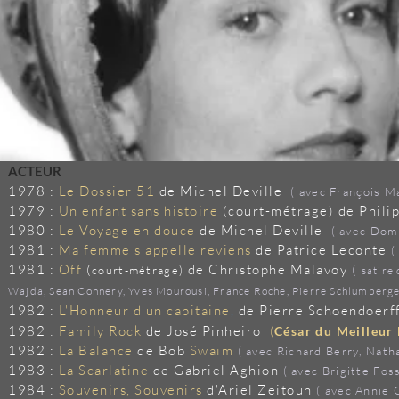
ACTEUR
1978 :
Le Dossier 51
de Michel Deville
( avec François M
1979 :
Un enfant sans histoire
(court-métrage) de Phil
1980 :
Le Voyage en douce
de Michel Deville
( avec Dom
1981 :
Ma femme s'appelle reviens
de Patrice Leconte
(
1981 :
Off
(
de Christophe Malavoy
(
court-métrage)
satire
Wajda, Sean Connery, Yves Mourousi, France Roche, Pierre Schlumberger,
1982 :
L'Honneur d'un capitaine
,
de Pierre Schoendoerf
1982 :
Family Rock
de José Pinheiro
(
César du Meilleur 
1982 :
La Balance
de Bob
Swaim
( avec Richard Berry, Natha
1983 :
La Scarlatine
de Gabriel Aghion
( avec Brigitte Fos
1984 :
Souvenirs, Souvenirs
d'Ariel Zeitoun
( avec Annie 