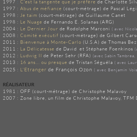
1997
:
C'est la tangente que je préfère
de Charlotte Sil
1997 :
Abus de méfiance
(court-métrage) de Pascal Lég
1998 :
Je taim
(court-métrage) de Guillaume Canet
1998 :
Le Nuage
de Fernando E. Solanas (ARG)
2004 :
Le Dernier Jour
de Rodolphe Marconi
( avec Nicol
2008 :
Comité exécutif
(court-métrage) de Gilbert Car
2011 :
Bienvenue à Monte-Carlo
(U.S.A) de Thomas Be
2011 :
La Délicatesse
de David et Stéphane Foenkinos
(
2012 :
Ludwig II
de Peter Sehr (RFA)
(avec Sabin Tambrea,
2013 :
16 ans... ou presque
de Tristan Séguéla
( avec Laur
​2025 :
L'Etranger
de François Ozon
( avec Benjamin Voi
RÉALISATEUR
1981 : OFF (court-métrage) de Christophe Malavoy
2007 : Zone libre, un film
de Christophe Malavoy,
TFM D