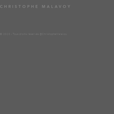
CHRISTOPHE MALAVOY
© 2023 - Tous droits réservés @ChristopheMalavoy